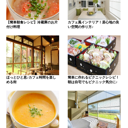
【簡単朝食レシピ】冷蔵庫のお片
カフェ風インテリア！居心地の良
付け料理
い空間の作り方♪
ほっとひと息♪カフェ時間を楽し
簡単に作れるピクニックレシピ！
める街
朝は自宅でもピクニック気分に♪