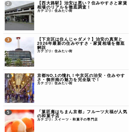
【西大路駅】治安は悪い？住みやすさと家賃
相場のリアルを徹底調査！
カテゴリ:
住みたい街
【下京区は住んじゃダメ？】治安の真実と
2026年最新の住みやすさ・家賃相場を徹底
解説
カテゴリ:
住みたい街
京都NO.1の憧れ！中京区の治安・住みやす
さ・御所南の魅力を完全版で！
カテゴリ:
住みたい街
「菓匠庵はちまん京都」フルーツ大福が人気
の和菓子店
カテゴリ:
スイーツ・和菓子の専門店