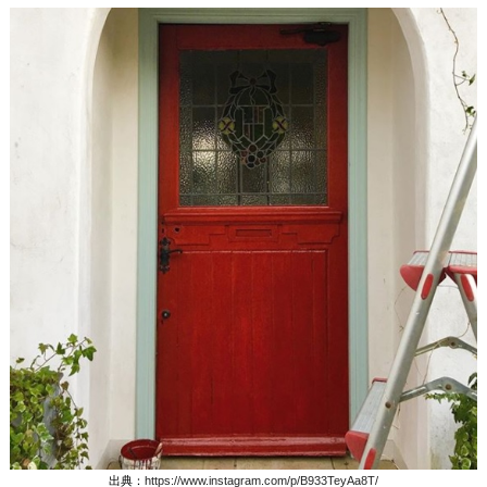
出典：
https://www.instagram.com/p/B933TeyAa8T/