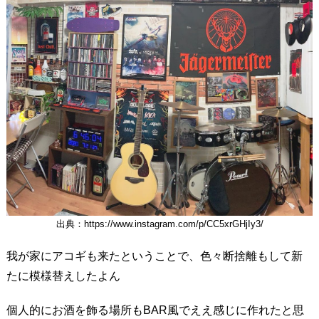
出典：https://www.instagram.com/p/CC5xrGHjIy3/
我が家にアコギも来たということで、色々断捨離もして新
たに模様替えしたよん
個人的にお酒を飾る場所もBAR風でええ感じに作れたと思