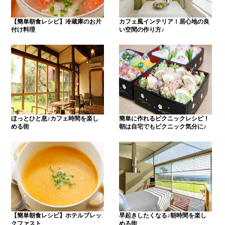
【簡単朝食レシピ】冷蔵庫のお片
カフェ風インテリア！居心地の良
付け料理
い空間の作り方♪
ほっとひと息♪カフェ時間を楽し
簡単に作れるピクニックレシピ！
める街
朝は自宅でもピクニック気分に♪
【簡単朝食レシピ】ホテルブレッ
早起きしたくなる♪朝時間を楽し
クファスト
める街