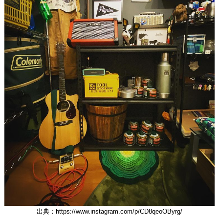
出典：https://www.instagram.com/p/CD8qeoOByrg/