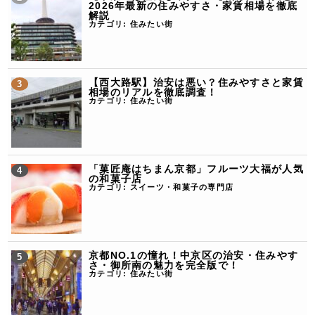
2026年最新の住みやすさ・家賃相場を徹底
解説
カテゴリ:
住みたい街
【西大路駅】治安は悪い？住みやすさと家賃
相場のリアルを徹底調査！
カテゴリ:
住みたい街
「菓匠庵はちまん京都」フルーツ大福が人気
の和菓子店
カテゴリ:
スイーツ・和菓子の専門店
京都NO.1の憧れ！中京区の治安・住みやす
さ・御所南の魅力を完全版で！
カテゴリ:
住みたい街