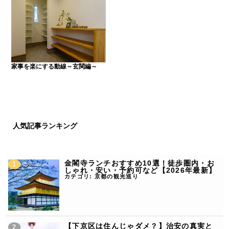
家事を楽にする動線～玄関編～
人気記事ランキング
金閣寺ランチおすすめ10選！徒歩圏内・お
しゃれ・安い・予約可など【2026年最新】
カテゴリ:
京都の観光巡り
【下京区は住んじゃダメ？】治安の真実と