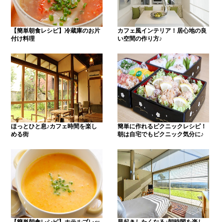
【簡単朝食レシピ】冷蔵庫のお片
カフェ風インテリア！居心地の良
付け料理
い空間の作り方♪
ほっとひと息♪カフェ時間を楽し
簡単に作れるピクニックレシピ！
める街
朝は自宅でもピクニック気分に♪
【簡単朝食レシピ】ホテルブレッ
早起きしたくなる♪朝時間を楽し